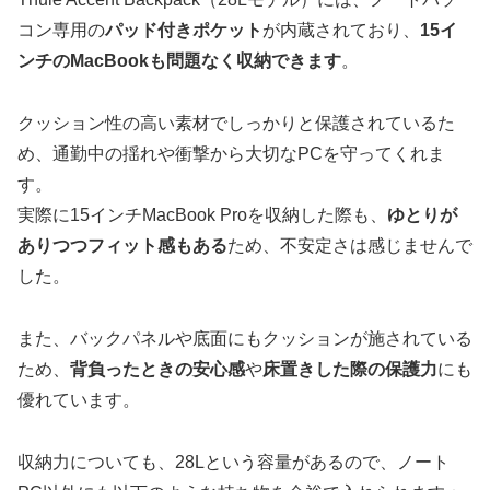
コン専用の
パッド付きポケット
が内蔵されており、
15イ
ンチのMacBookも問題なく収納できます
。
クッション性の高い素材でしっかりと保護されているた
め、通勤中の揺れや衝撃から大切なPCを守ってくれま
す。
実際に15インチMacBook Proを収納した際も、
ゆとりが
ありつつフィット感もある
ため、不安定さは感じませんで
した。
また、バックパネルや底面にもクッションが施されている
ため、
背負ったときの安心感
や
床置きした際の保護力
にも
優れています。
収納力についても、28Lという容量があるので、ノート