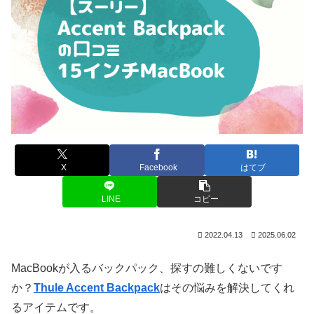
X
Facebook
はてブ
LINE
コピー
2022.04.13
2025.06.02
MacBookが入るバックパック、探すの難しくないです
か？
Thule Accent Backpack
はその悩みを解決してくれ
るアイテムです。