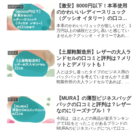
【激安】8000円以下！本革使用
レディース
のかわいいレディースリュック
（グッシオ イタリー）の口コミ
は？
本革のかわいいリュックが欲しいけど、1
万円以上の値段だと少し高いと感じてい
ませんか？グッシオ・イタリーであれ
ば、1万以下どころか8千円以下でかわい
いリュックを購入できてしまいますよ。
安すぎて少し不安、、、という人のため
【土屋鞄製造所】レザーの大人ラ
口コミ
に、グッシオ・イタリーがどんなブラン
ンドセルの口コミと評判は？メリ
ドで、そのリュックがどんな評判なのか
ットとデメリットも！
をご紹介しますね。
人とは少し違ったタイプのビジネス用の
バックパックを考えていませんか？土屋
鞄製作所の大人ランドセルであれば、形
もユニークで高品質なので長い期間使え
ますよ。今回は、そんな土屋鞄製作所の
大人ランドセルを口コミとその評判を合
【MURA】の薄型ビジネスバッグ
口コミ
わせてご紹介しようと思います。もとも
パックの口コミと評判は？レザー
と土屋鞄製作所は、子供用のランドセル
なのにリーズナブル！？
から事業をスタートしている会社であ
り、ランドセル作りとしてはベテランな
今回は、ほとんどの商品が楽天ランキン
んです。
グで1位をとったことがあるブランドの
MURAのビジネスバッグについて口コミ
と評判とともにご紹介します。MURA
は、岐阜県に本社を置く会社で、"社員が