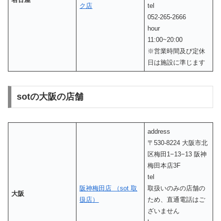
ク店
tel
052-265-2666
hour
11:00~20:00
※営業時間及び定休
日は施設に準じます
sotの大阪の店舗
address
〒530-8224 大阪市北
区梅田1−13−13 阪神
梅田本店3F
tel
阪神梅田店 （sot 取
取扱いのみの店舗の
大阪
扱店）
ため、直通電話はご
ざいません