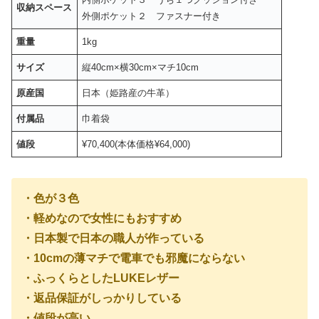
収納スペース
外側ポケット２ ファスナー付き
重量
1kg
サイズ
縦40cm×横30cm×マチ10cm
原産国
日本（姫路産の牛革）
付属品
巾着袋
値段
¥70,400(本体価格¥64,000)
・色が３色
・軽めなので女性にもおすすめ
・日本製で日本の職人が作っている
・10cmの薄マチで電車でも邪魔にならない
・ふっくらとしたLUKEレザー
・返品保証がしっかりしている
・値段が高い