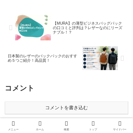
ックのタンカーを使っている人の口コミ
やレビューと合わせてご紹介しようと思
います。３WAYのビジネスリュックは沢
山あるけど、ポーターの3WAYビジネス
リュックのタンカーのどんな点が他と違
【MURA】の薄型ビジネスバッグパック
の口コミと評判は？レザーなのにリーズ
っていいのか、また悪評はあるのかなど
ナブル！？
見ていきましょう！購入して使っている
人の口コミや細かい指摘など、この記事
では事細かに紹介していきますよ。
日本製のレザーのバックパックのおすす
め５つご紹介！高品質！
コメント
コメントを書き込む
メニュー
ホーム
検索
トップ
サイドバー