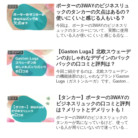
本当に満足のできる製品しか販売しな
ポーターの3WAYのビジネスリュ
口コミ
い"と言っていて常にいい製品を届けるた
ックのタンカーの欠点はあるの？
めに改良し向上し続けているとても信頼
使いにくいと感じる人もいる？
できるブランドなんです。機能性が抜群
なだけでなく価格がリーズナブルで本革
今回は、ポーターの3WAYのビジネスリ
なのに、合皮と同じくらいの値段で購入
ュックのタンカーについて、実際に使用
できてしまいます。
している人が使いにくいと感じる点など
について調べてみました。ポーターのタ
ンカー3WAYリュックは、長い間愛され
続けているリュックなんです。長く大事
【Gaston Luga】北欧スウェーデ
レディース
に使うものだから、購入前に欠点もしっ
ンのおしゃれなデザインのバック
かりと知っておきたいですよね。
パックの口コミと評判は？
今回ご紹介するのは、北欧スウェーデン
の機能抜群のおしゃれなブランドGaston
Luga（ガストンルーガ）です。Gaston
Luga（ガストンルーガ）は機能性が良く
スタイリッシュなだけでなく、環境にや
さしい生産方法を目指し生産過程の改良
【タンカー】ポーターの3WAYの
口コミ
を繰り返してきたブランドなんです。
ビジネスリュックの口コミと評判
は？メリットとデメリットも！
ポーターの3WAYのビジネスリュックの
タンカーが気になっているけど、使って
いる人が周りにいないので迷っていると
いう人もいると思います。今回はそんな
人の為にポーターの3WAYビジネスリュ