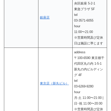
央区銀座 5-2-1
東急プラザ 5F
tel
銀座店
03-3571-6055
hour
11:00〜21:00
※営業時間及び定休
日は施設に準じます
address
〒100-6590 東京都千
代田区丸の内 1-5-1
新丸の内ビルディン
グ 4F
tel
東京店（
新
丸ビル）
03-6269-9280
hour
月-土 11:00〜21:00 |
日･祝 11:00〜20:00
※営業時間及び定休