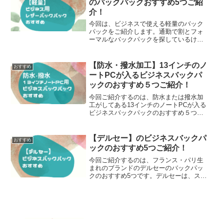
のバックパックおすすめ5つご紹
か？
介！
今回は、ビジネスで使える軽量のバック
パックをご紹介します。通勤で割とフォ
ーマルなバックパックを探しているけ
ど、レザーの重めのバックパックだと肩
が疲れてしまうと心配していませんか？
今回は、1kgまたは1kgしないバックパッ
【防水・撥水加工】13インチのノ
おすすめ
クをご紹介します。
ートPCが入るビジネスバックパ
ックのおすすめ５つご紹介！
今回ご紹介するのは、防水または撥水加
工がしてある13インチのノートPCが入る
ビジネスバックパックのおすすめ５つで
す。ビジネス用で使えますが、カジュア
ルに使えるものからカッチリとしたもの
まで幅広くご紹介しますよ。防水のリュ
【デルセー】のビジネスバックパ
おすすめ
ックであれば、通勤や通学のときに自転
ックのおすすめ5つご紹介！
車に乗っていて、突然の雨が降っても安
心ですよね！薄型のものから、カジュア
今回ご紹介するのは、フランス・パリ生
ルなタイプのものまでデザインは様々で
まれのブランドのデルセーのバックパッ
す。収納スペースもしっかりあるか確認
クのおすすめ5つです。デルセーは、スー
して、自分に合ったものを探しましょう
ツケースで有名なブランドで、TUMIやサ
ね。それでは、ご紹介しますね！
ムソナイトと並ぶ有名ブランドなんで
す。バックパックもとてもフランスらし
いスタイリッシュなデザインで、幅広い
層に人気があります。