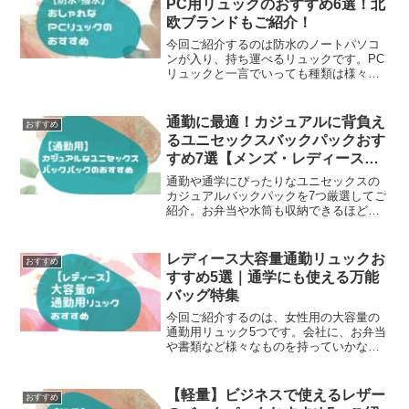
PC用リュックのおすすめ6選！北
欧ブランドもご紹介！
今回ご紹介するのは防水のノートパソコ
ンが入り、持ち運べるリュックです。PC
リュックと一言でいっても種類は様々で
す。また、どのくらいのサイズのPCが入
るタイプのPCリュックなのかもしっかり
と確認しましょうね。「あれ、自分のPC
通勤に最適！カジュアルに背負え
おすすめ
のサイズが大きすぎてバッグに入らな
るユニセックスバックパックおす
い！」なんてことにならないようにしま
すめ7選【メンズ・レディース兼
しょうね！長く使うものなので、おしゃ
用】
れなデザインで機能性がいいものが欲し
通勤や通学にぴったりなユニセックスの
いですよね！
カジュアルバックパックを7つ厳選してご
紹介。お弁当や水筒も収納できるほどよ
い厚みと、私服にもなじむシンプルなデ
ザインで、仕事用にもプライベート用に
も使いやすいリュックを探している方に
レディース大容量通勤リュックお
おすすめ
おすすめです。
すすめ5選｜通学にも使える万能
バッグ特集
今回ご紹介するのは、女性用の大容量の
通勤用リュック5つです。会社に、お弁当
や書類など様々なものを持っていかなけ
ればいけない時は大容量のリュックが必
要ですね。現在使っているバッグに満足
していますか？あなたが使っているバッ
【軽量】ビジネスで使えるレザー
おすすめ
クは大きくて使いやすいものでしょう